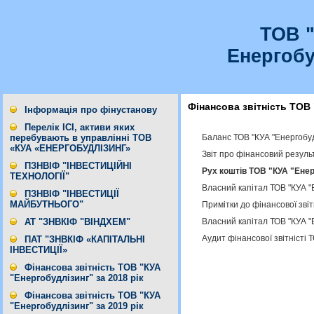
ТОВ 
Енергобу
Фінансова звітність ТОВ 
Інформація про фінустанову
Перелік ІСІ, активи яких
Баланс ТОВ "КУА "Енергобуд
перебувають в управлінні ТОВ
«КУА «ЕНЕРГОБУДЛІЗИНГ»
Звіт про фінансовий результ
ПЗНВІФ "ІНВЕСТИЦІЙНІ
Рух коштів ТОВ "КУА "Енерг
ТЕХНОЛОГІЇ"
Власний капітал ТОВ "КУА "
ПЗНВІФ "ІНВЕСТИЦІЇ
МАЙБУТНЬОГО"
Примітки до фінансової звіт
Власний капітал ТОВ "КУА "
АТ "ЗНВКІФ "ВІНДХЕМ"
Аудит фінансової звітністі 
ПАТ "ЗНВКІФ «КАПІТАЛЬНІ
ІНВЕСТИЦІЇ»
Фінансова звітність ТОВ "КУА
"Енергобудлізинг" за 2018 рік
Фінансова звітність ТОВ "КУА
"Енергобудлізинг" за 2019 рік