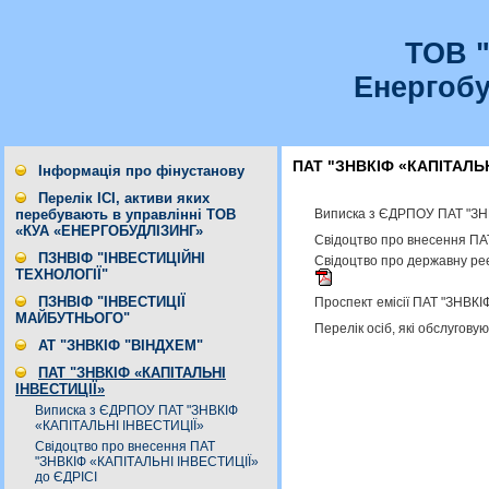
ТОВ 
Енергобу
ПАТ "ЗНВКІФ «КАПІТАЛЬН
Інформація про фінустанову
Перелік ІСІ, активи яких
Виписка з ЄДРПОУ ПАТ "ЗН
перебувають в управлінні ТОВ
«КУА «ЕНЕРГОБУДЛІЗИНГ»
Cвідоцтво про внесення ПА
ПЗНВІФ "ІНВЕСТИЦІЙНІ
Свідоцтво про державну ре
ТЕХНОЛОГІЇ"
ПЗНВІФ "ІНВЕСТИЦІЇ
Проспект емісії ПАТ "ЗНВК
МАЙБУТНЬОГО"
Перелік осіб, які обслугов
АТ "ЗНВКІФ "ВІНДХЕМ"
ПАТ "ЗНВКІФ «КАПІТАЛЬНІ
ІНВЕСТИЦІЇ»
Виписка з ЄДРПОУ ПАТ "ЗНВКІФ
«КАПІТАЛЬНІ ІНВЕСТИЦІЇ»
Cвідоцтво про внесення ПАТ
"ЗНВКІФ «КАПІТАЛЬНІ ІНВЕСТИЦІЇ»
до ЄДРІСІ