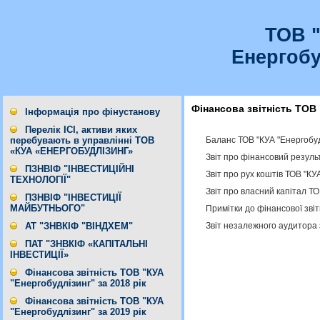
ТОВ 
Енергобу
Фінансова звітність ТОВ 
Інформація про фінустанову
Перелік ІСІ, активи яких
Баланс ТОВ "КУА "Енергобуд
перебувають в управлінні ТОВ
«КУА «ЕНЕРГОБУДЛІЗИНГ»
Звіт про фінансовий резуль
ПЗНВІФ "ІНВЕСТИЦІЙНІ
Звіт про рух коштів ТОВ "КУ
ТЕХНОЛОГІЇ"
Звіт про власний капітал ТО
ПЗНВІФ "ІНВЕСТИЦІЇ
МАЙБУТНЬОГО"
Примітки до фінансової звіт
Звіт незалежного аудитора
АТ "ЗНВКІФ "ВІНДХЕМ"
ПАТ "ЗНВКІФ «КАПІТАЛЬНІ
ІНВЕСТИЦІЇ»
Фінансова звітність ТОВ "КУА
"Енергобудлізинг" за 2018 рік
Фінансова звітність ТОВ "КУА
"Енергобудлізинг" за 2019 рік