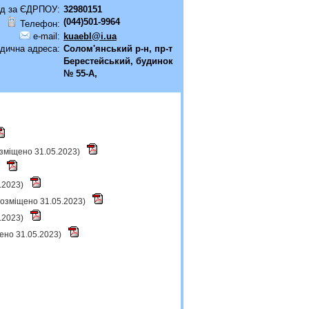
д за ЄДРПОУ:
32980151
(044)501-9964
Телефон:
e-mail:
kuaebl@i.ua
дична адреса:
Солом'янський р-н, пр-т
Берестейський, будинок
№ 55-А,
розміщено 31.05.2023)
)
5.2023)
(розміщено 31.05.2023)
5.2023)
щено 31.05.2023)