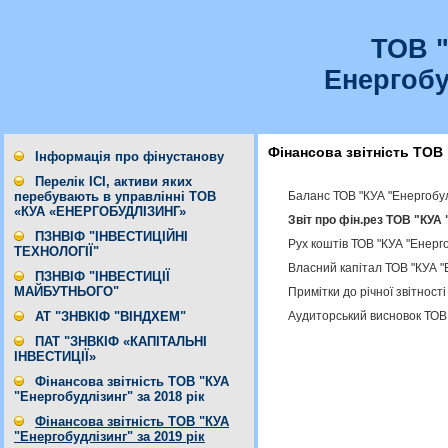
ТОВ 
Енергобу
Фінансова звітність ТОВ 
Інформація про фінустанову
Перелік ІСІ, активи яких
Баланс ТОВ "КУА "Енергобул
перебувають в управлінні ТОВ
«КУА «ЕНЕРГОБУДЛІЗИНГ»
Звіт про фін.рез ТОВ "КУА 
ПЗНВІФ "ІНВЕСТИЦІЙНІ
Рух коштів ТОВ "КУА "Енерго
ТЕХНОЛОГІЇ"
Власний капітал ТОВ "КУА "
ПЗНВІФ "ІНВЕСТИЦІЇ
МАЙБУТНЬОГО"
Примітки до річної звітност
Аудиторський висновок ТОВ 
АТ "ЗНВКІФ "ВІНДХЕМ"
ПАТ "ЗНВКІФ «КАПІТАЛЬНІ
ІНВЕСТИЦІЇ»
Фінансова звітність ТОВ "КУА
"Енергобудлізинг" за 2018 рік
Фінансова звітність ТОВ "КУА
"Енергобудлізинг" за 2019 рік