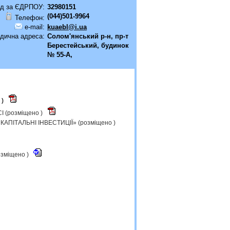
д за ЄДРПОУ:
32980151
(044)501-9964
Телефон:
e-mail:
kuaebl@i.ua
дична адреса:
Солом'янський р-н, пр-т
Берестейський, будинок
№ 55-А,
 )
І (розміщено )
 «КАПІТАЛЬНІ ІНВЕСТИЦІЇ» (розміщено )
озміщено )