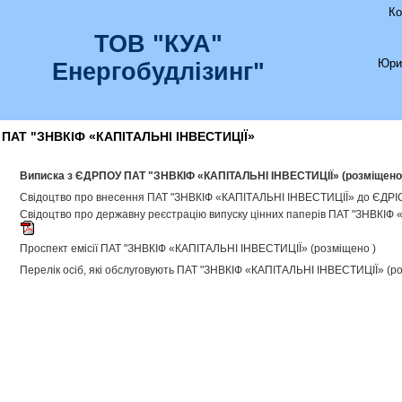
Ко
ТОВ "КУА"
Юри
Енергобудлізинг"
ПАТ "ЗНВКІФ «КАПІТАЛЬНІ ІНВЕСТИЦІЇ»
Виписка з ЄДРПОУ ПАТ "ЗНВКІФ «КАПІТАЛЬНІ ІНВЕСТИЦІЇ» (розміщено
Cвідоцтво про внесення ПАТ "ЗНВКІФ «КАПІТАЛЬНІ ІНВЕСТИЦІЇ» до ЄДРІС
Свідоцтво про державну реєстрацію випуску цінних паперів ПАТ "ЗНВКІФ
Проспект емісії ПАТ "ЗНВКІФ «КАПІТАЛЬНІ ІНВЕСТИЦІЇ» (розміщено )
Перелік осіб, які обслуговують ПАТ "ЗНВКІФ «КАПІТАЛЬНІ ІНВЕСТИЦІЇ» (р