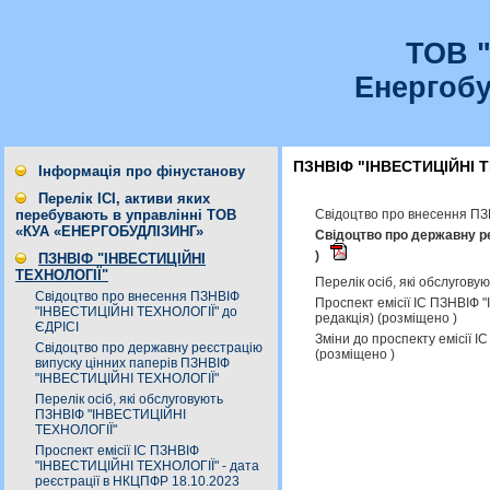
ТОВ 
Енергобу
ПЗНВІФ "ІНВЕСТИЦІЙНІ 
Інформація про фінустанову
Перелік ІСІ, активи яких
Cвідоцтво про внесення ПЗ
перебувають в управлінні ТОВ
«КУА «ЕНЕРГОБУДЛІЗИНГ»
Свідоцтво про державну р
)
ПЗНВІФ "ІНВЕСТИЦІЙНІ
ТЕХНОЛОГІЇ"
Перелік осіб, які обслуго
Cвідоцтво про внесення ПЗНВІФ
Проспект емісії ІС ПЗНВІФ 
"ІНВЕСТИЦІЙНІ ТЕХНОЛОГІЇ" до
редакція) (розміщено )
ЄДРІСІ
Зміни до проспекту емісії 
Свідоцтво про державну реєстрацію
(розміщено )
випуску цінних паперів ПЗНВІФ
"ІНВЕСТИЦІЙНІ ТЕХНОЛОГІЇ"
Перелік осіб, які обслуговують
ПЗНВІФ "ІНВЕСТИЦІЙНІ
ТЕХНОЛОГІЇ"
Проспект емісії ІС ПЗНВІФ
"ІНВЕСТИЦІЙНІ ТЕХНОЛОГІЇ" - дата
реєстрації в НКЦПФР 18.10.2023