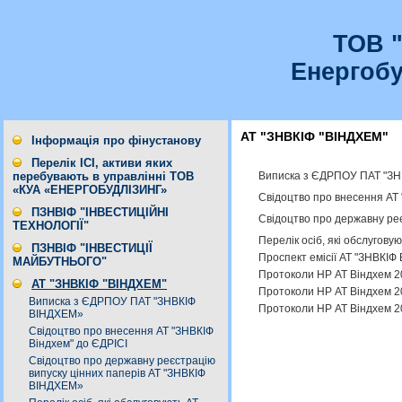
ТОВ 
Енергобу
АТ "ЗНВКІФ "ВІНДХЕМ"
Інформація про фінустанову
Перелік ІСІ, активи яких
Виписка з ЄДРПОУ ПАТ "ЗН
перебувають в управлінні ТОВ
«КУА «ЕНЕРГОБУДЛІЗИНГ»
Cвідоцтво про внесення АТ 
ПЗНВІФ "ІНВЕСТИЦІЙНІ
Свідоцтво про державну ре
ТЕХНОЛОГІЇ"
Перелік осіб, які обслугов
ПЗНВІФ "ІНВЕСТИЦІЇ
Проспект емісії АТ "ЗНВКІФ 
МАЙБУТНЬОГО"
Протоколи НР АТ Віндхем 2
АТ "ЗНВКІФ "ВІНДХЕМ"
Протоколи НР АТ Віндхем 2
Виписка з ЄДРПОУ ПАТ "ЗНВКІФ
Протоколи НР АТ Віндхем 2
ВІНДХЕМ»
Cвідоцтво про внесення АТ "ЗНВКІФ
Віндхем" до ЄДРІСІ
Свідоцтво про державну реєстрацію
випуску цінних паперів АТ "ЗНВКІФ
ВІНДХЕМ»