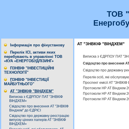
ТОВ 
Енергобу
АТ "ЗНВКІФ "ВІНДХЕМ"
Інформація про фінустанову
Перелік ІСІ, активи яких
Виписка з ЄДРПОУ ПАТ "ЗН
перебувають в управлінні ТОВ
«КУА «ЕНЕРГОБУДЛІЗИНГ»
Cвідоцтво про внесення А
ПЗНВІФ "ІНВЕСТИЦІЙНІ
Свідоцтво про державну ре
ТЕХНОЛОГІЇ"
Перелік осіб, які обслугов
ПЗНВІФ "ІНВЕСТИЦІЇ
Проспект емісії АТ "ЗНВКІФ 
МАЙБУТНЬОГО"
Протоколи НР АТ Віндхем 2
АТ "ЗНВКІФ "ВІНДХЕМ"
Протоколи НР АТ Віндхем 2
Виписка з ЄДРПОУ ПАТ "ЗНВКІФ
Протоколи НР АТ Віндхем 2
ВІНДХЕМ»
Cвідоцтво про внесення АТ "ЗНВКІФ
Віндхем" до ЄДРІСІ
Свідоцтво про державну реєстрацію
випуску цінних паперів АТ "ЗНВКІФ
ВІНДХЕМ»