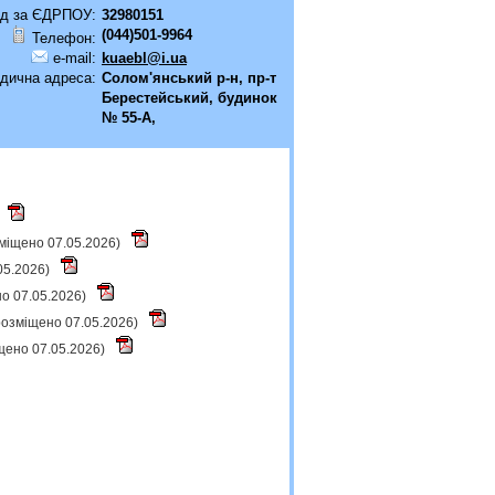
д за ЄДРПОУ:
32980151
(044)501-9964
Телефон:
e-mail:
kuaebl@i.ua
дична адреса:
Солом'янський р-н, пр-т
Берестейський, будинок
№ 55-А,
зміщено 07.05.2026)
.05.2026)
но 07.05.2026)
(розміщено 07.05.2026)
щено 07.05.2026)