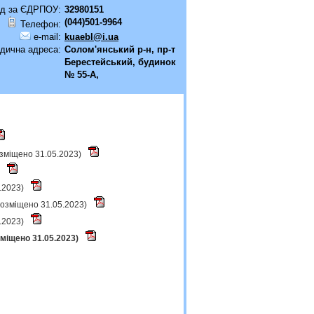
д за ЄДРПОУ:
32980151
(044)501-9964
Телефон:
e-mail:
kuaebl@i.ua
дична адреса:
Солом'янський р-н, пр-т
Берестейський, будинок
№ 55-А,
розміщено 31.05.2023)
)
5.2023)
(розміщено 31.05.2023)
5.2023)
зміщено 31.05.2023)