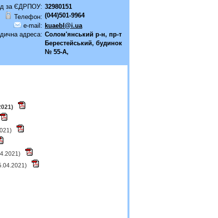
д за ЄДРПОУ:
32980151
(044)501-9964
Телефон:
e-mail:
kuaebl@i.ua
дична адреса:
Солом'янський р-н, пр-т
Берестейський, будинок
№ 55-А,
2021)
2021)
04.2021)
5.04.2021)