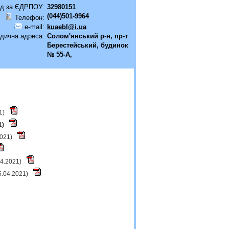
д за ЄДРПОУ:
32980151
(044)501-9964
Телефон:
e-mail:
kuaebl@i.ua
дична адреса:
Солом'янський р-н, пр-т
Берестейський, будинок
№ 55-А,
21)
1)
2021)
04.2021)
5.04.2021)