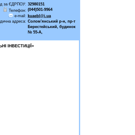
д за ЄДРПОУ:
32980151
(044)501-9964
Телефон:
e-mail:
kuaebl@i.ua
дична адреса:
Солом'янський р-н, пр-т
Берестейський, будинок
№ 55-А,
ЬНІ ІНВЕСТИЦІЇ»