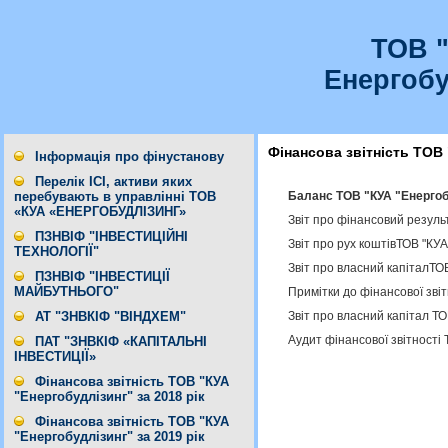
ТОВ 
Енергобу
Фінансова звітність ТОВ 
Інформація про фінустанову
Перелік ІСІ, активи яких
Баланс ТОВ "КУА "Енергобу
перебувають в управлінні ТОВ
«КУА «ЕНЕРГОБУДЛІЗИНГ»
Звіт про фінансовий резуль
ПЗНВІФ "ІНВЕСТИЦІЙНІ
Звіт про рух коштівТОВ "КУА
ТЕХНОЛОГІЇ"
Звіт про власний капіталТО
ПЗНВІФ "ІНВЕСТИЦІЇ
МАЙБУТНЬОГО"
Примітки до фінансової звіт
Звіт про власний капітал ТО
АТ "ЗНВКІФ "ВІНДХЕМ"
Аудит фінансової звітності 
ПАТ "ЗНВКІФ «КАПІТАЛЬНІ
ІНВЕСТИЦІЇ»
Фінансова звітність ТОВ "КУА
"Енергобудлізинг" за 2018 рік
Фінансова звітність ТОВ "КУА
"Енергобудлізинг" за 2019 рік