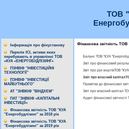
ТОВ 
Енергобу
Фінансова звітність ТОВ 
Інформація про фінустанову
Перелік ІСІ, активи яких
Баланс ТОВ "КУА "Енергобуд
перебувають в управлінні ТОВ
«КУА «ЕНЕРГОБУДЛІЗИНГ»
Звіт про фінансовий резуль
ПЗНВІФ "ІНВЕСТИЦІЙНІ
Звіт про рух коштівТОВ "КУА
ТЕХНОЛОГІЇ"
Звіт про власний капіталТ
ПЗНВІФ "ІНВЕСТИЦІЇ
МАЙБУТНЬОГО"
Примітки до фінансової звіт
Звіт про власний капітал ТО
АТ "ЗНВКІФ "ВІНДХЕМ"
Аудит фінансової звітності 
ПАТ "ЗНВКІФ «КАПІТАЛЬНІ
ІНВЕСТИЦІЇ»
Фінансова звітність ТОВ "КУА
"Енергобудлізинг" за 2018 рік
Фінансова звітність ТОВ "КУА
"Енергобудлізинг" за 2019 рік