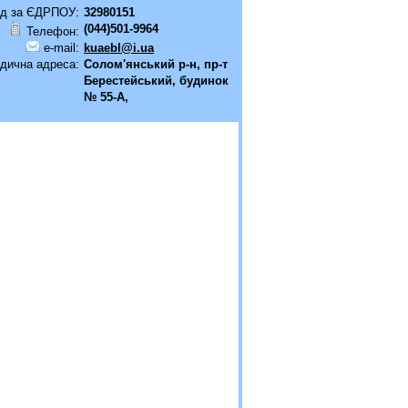
д за ЄДРПОУ:
32980151
(044)501-9964
Телефон:
e-mail:
kuaebl@i.ua
дична адреса:
Солом'янський р-н, пр-т
Берестейський, будинок
№ 55-А,